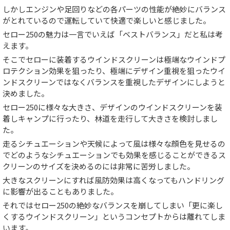
しかしエンジンや足回りなどの各パーツの性能が絶妙にバランス
がとれているので運転していて快適で楽しいと感じました。
セロー250の魅力は一言でいえば「ベストバランス」だと私は考
えます。
そこでセローに装着するウインドスクリーンは極端なウインドプ
ロテクション効果を狙ったり、極端にデザイン重視を狙ったウイ
ンドスクリーンではなくバランスを重視したデザインにしようと
決めました。
セロー250に様々な大きさ、デザインのウインドスクリーンを装
着しキャンプに行ったり、林道を走行して大きさを検討しまし
た。
走るシチュエーションや天候によって風は様々な顔色を見せるの
でどのようなシチュエーションでも効果を感じることができるス
クリーンのサイズを決めるのには非常に苦労しました。
大きなスクリーンにすれば風防効果は高くなってもハンドリング
に影響が出ることもありました。
それではセロー250の絶妙なバランスを崩してしまい「更に楽し
くするウインドスクリーン」というコンセプトからは離れてしま
います。