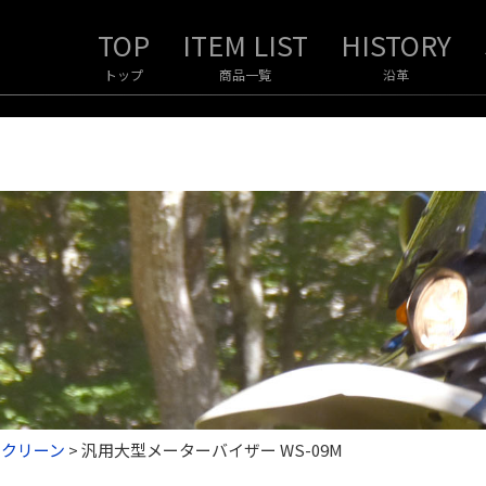
トップ
商品一覧
沿革
スクリーン
>
汎用大型メーターバイザー WS-09M