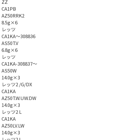
ZZ
CA1PB
AZ50RRK2
8.5g×6
レッツ
CA1KA～308836
AS50T.V
6.8g×6
レッツ
CA1KA-308837～
AS50W
14.0g×3
レッツ2 /G/DX
CA1KA
AZ50T.W.UW.DW
14.0g×3
レッツ2 L
CA1KA
AZ50LV.LW
14.0g×3
レッツ2 L