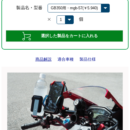
製品名・型番
×
個
商品解説
適合車種
製品仕様