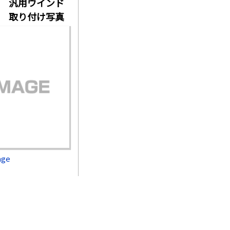
用 汎用ウインド
 取り付け写真
age