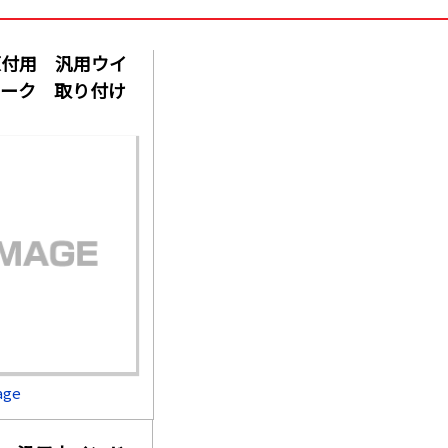
原付用 汎用ウイ
モーク 取り付け
age