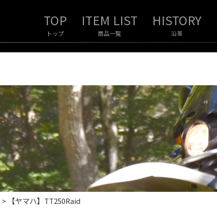
トップ
商品一覧
沿革
声
>
【ヤマハ】TT250Raid