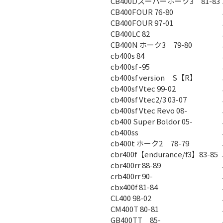
CB400Dスーパーホーク3 81-83
CB400FOUR 76-80
CB400FOUR 97-01
CB400LC 82
CB400N ホーク3 79-80
cb400s 84
cb400sf -95
cb400sf version S【R】
cb400sf Vtec 99-02
cb400sf Vtec2/3 03-07
cb400sf Vtec Revo 08-
cb400 Super Boldor 05-
cb400ss
cb400t ホーク2 78-79
cbr400f【endurance/f3】83-85
cbr400rr 88-89
crb400rr 90-
cbx400f 81-84
CL400 98-02
CM400T 80-81
GB400TT 85-