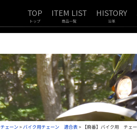
トップ
商品一覧
沿革
 チェーン
>
バイク用チェーン 適合表
>
【廃番】バイク用 チェーン