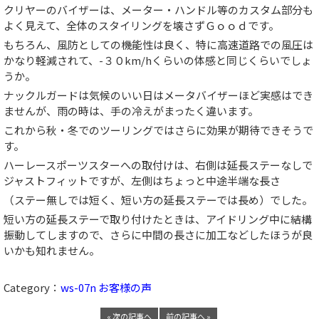
クリヤーのバイザーは、メーター・ハンドル等のカスタム部分も
よく見えて、全体のスタイリングを壊さずＧｏｏｄです。
もちろん、風防としての機能性は良く、特に高速道路での風圧は
かなり軽減されて、-３０km/hくらいの体感と同じくらいでしょ
うか。
ナックルガードは気候のいい日はメータバイザーほど実感はでき
ませんが、雨の時は、手の冷えがまったく違います。
これから秋・冬でのツーリングではさらに効果が期待できそうで
す。
ハーレースポーツスターへの取付けは、右側は延長ステーなしで
ジャストフィットですが、左側はちょっと中途半端な長さ
（ステー無しでは短く、短い方の延長ステーでは長め）でした。
短い方の延長ステーで取り付けたときは、アイドリング中に結構
振動してしますので、さらに中間の長さに加工などしたほうが良
いかも知れません。
Category：
ws-07n お客様の声
« 次の記事へ
前の記事へ »