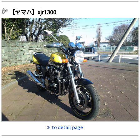
【ヤマハ】xjr1300
to detail page