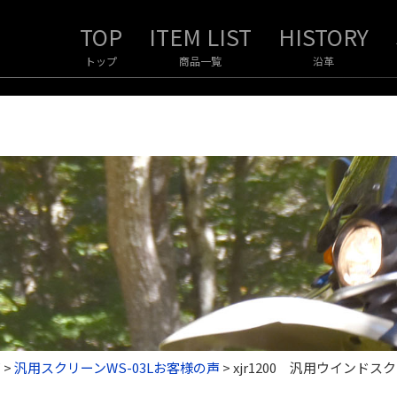
トップ
商品一覧
沿革
声
>
汎用スクリーンWS-03Lお客様の声
>
xjr1200 汎用ウインドス